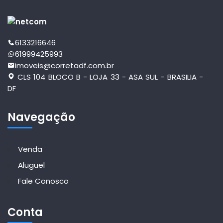
6133216646
61999425993
imoveis@corretadf.com.br
CLS 104 BLOCO B - LOJA 33 - ASA SUL - BRASILIA -
DF
Navegação
Venda
Aluguel
Fale Conosco
Conta