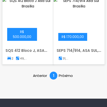
R$
500.000,00
R$ 170.000,00
SQS 412 Bloco J, ASA
SEPS 714/914, ASA SUL,
SUL, BRASILIA
BRASILIA
2
49,50
31,75
m²
m²
Anterior
1
Próximo