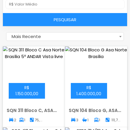
PESQUISAR
Mais Recente
R$
R$
1.150.000,00
1.400.000,00
SQN 311 Bloco C, ASA
SQN 104 Bloco G, ASA
NORTE, BRASILIA
NORTE, BRASILIA
2
1
75,40
3
1
1
111,72
m²
m²